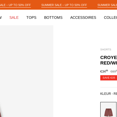
SUMMER SALE – UP TO 50% OFF
SUMMER SALE – UP TO 50% OFF
SUM
W
SALE
TOPS
BOTTOMS
ACCESSOIRES
COLLE
SHORTS
CROYE
RED/W
99
9
€34
€69
SAVE
€35
KLEUR -
R
RED/WH