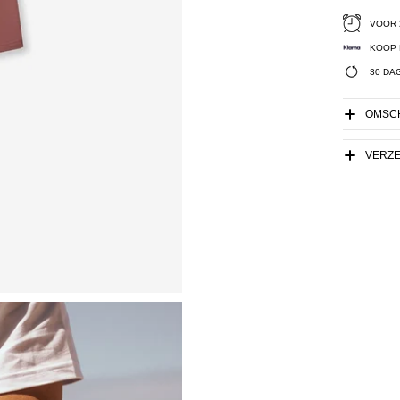
VOOR 
KOOP 
30 DA
OMSCH
VERZ