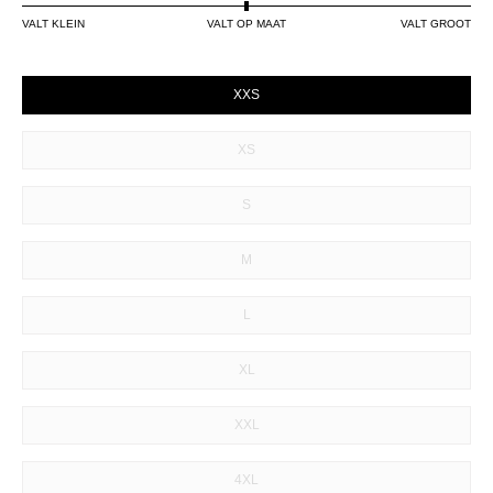
VALT KLEIN
VALT OP MAAT
VALT GROOT
SIZE
XXS
XS
S
M
L
XL
XXL
4XL