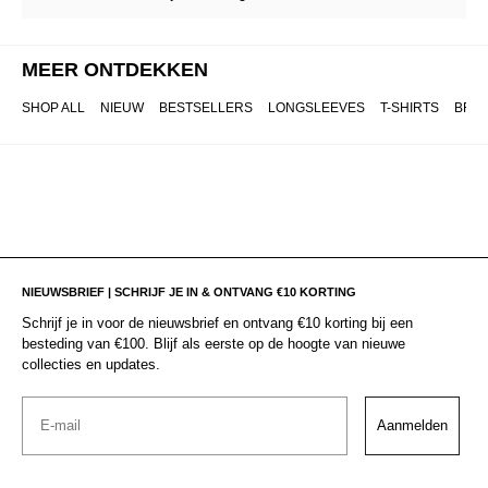
MEER ONTDEKKEN
SHOP ALL
NIEUW
BESTSELLERS
LONGSLEEVES
T-SHIRTS
BRO
NIEUWSBRIEF | SCHRIJF JE IN & ONTVANG €10 KORTING
Schrijf je in voor de nieuwsbrief en ontvang €10 korting bij een
besteding van €100. Blijf als eerste op de hoogte van nieuwe
collecties en updates.
Email
Aanmelden