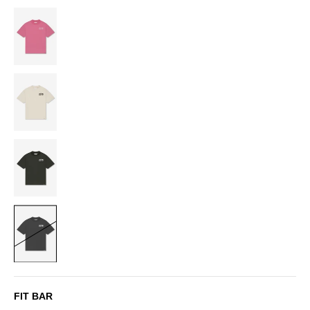
PINK
OFF-
WHITE
DARK
GREEN
BLACK
FIT BAR