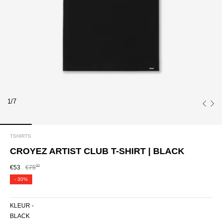
1/7
TSHIRTS
CROYEZ ARTIST CLUB T-SHIRT | BLACK
00
€53
€75
-
30%
KLEUR -
BLACK