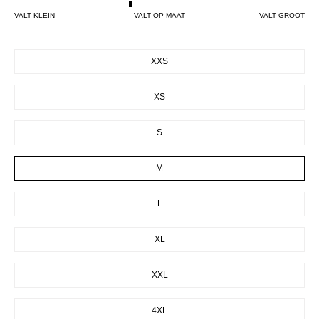
VALT KLEIN
VALT OP MAAT
VALT GROOT
SIZE
XXS
XS
S
M
L
XL
XXL
4XL