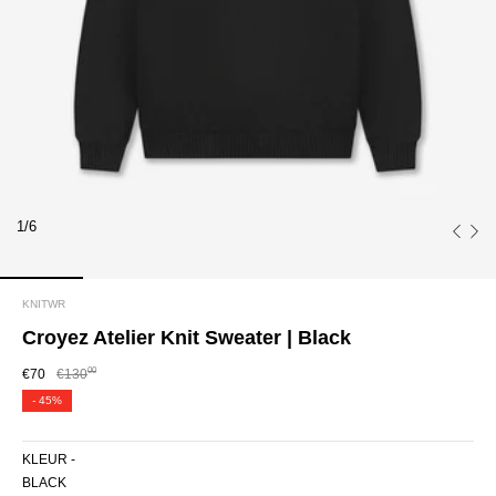
1/6
KNITWR
Croyez Atelier Knit Sweater | Black
00
€70
€130
-
45%
KLEUR -
BLACK