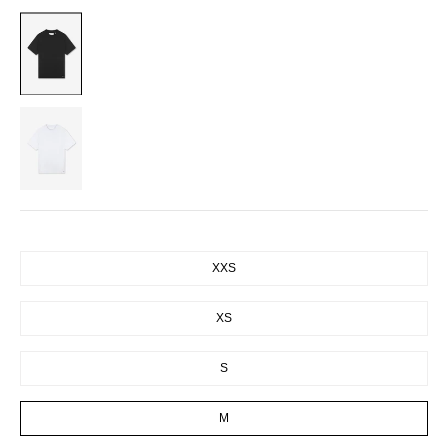
BLACK
WHITE
SIZE
XXS
XS
S
M