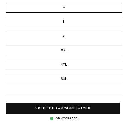
M
L
XL
XXL
4XL
6XL
VOEG TOE AAN WINKELWAGEN
OP VOORRAAD!