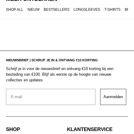
SHOP ALL
NIEUW
BESTSELLERS
LONGSLEEVES
T-SHIRTS
BRO
NIEUWSBRIEF | SCHRIJF JE IN & ONTVANG €10 KORTING
Schrijf je in voor de nieuwsbrief en ontvang €10 korting bij een
besteding van €100. Blijf als eerste op de hoogte van nieuwe
collecties en updates.
Email
Aanmelden
SHOP
KLANTENSERVICE