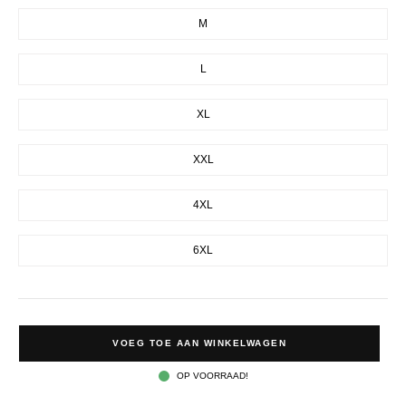
M
L
XL
XXL
4XL
6XL
VOEG TOE AAN WINKELWAGEN
OP VOORRAAD!