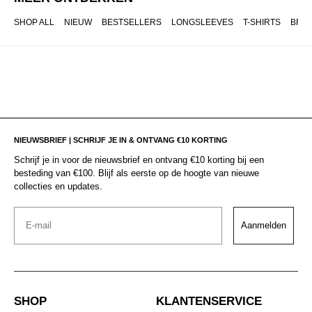
SHOP ALL
NIEUW
BESTSELLERS
LONGSLEEVES
T-SHIRTS
BRO
NIEUWSBRIEF | SCHRIJF JE IN & ONTVANG €10 KORTING
Schrijf je in voor de nieuwsbrief en ontvang €10 korting bij een
besteding van €100. Blijf als eerste op de hoogte van nieuwe
collecties en updates.
Email
Aanmelden
SHOP
KLANTENSERVICE