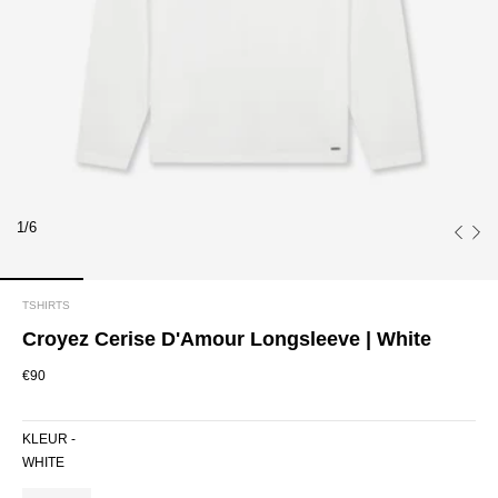
1/6
TSHIRTS
Croyez Cerise D'Amour Longsleeve | White
€90
KLEUR -
WHITE