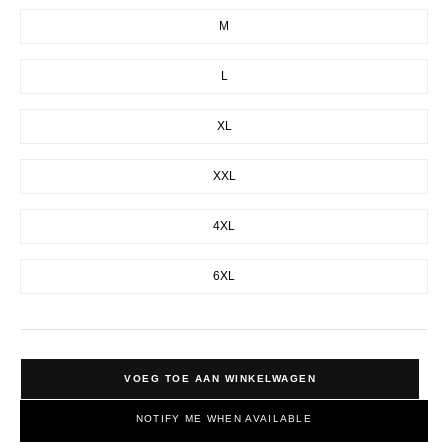
M
L
XL
XXL
4XL
6XL
VOEG TOE AAN WINKELWAGEN
NOTIFY ME WHEN AVAILABLE