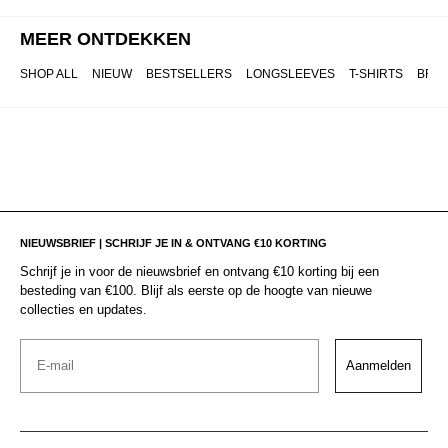
MEER ONTDEKKEN
SHOP ALL
NIEUW
BESTSELLERS
LONGSLEEVES
T-SHIRTS
BRO
NIEUWSBRIEF | SCHRIJF JE IN & ONTVANG €10 KORTING
Schrijf je in voor de nieuwsbrief en ontvang €10 korting bij een
besteding van €100. Blijf als eerste op de hoogte van nieuwe
collecties en updates.
Email
Aanmelden