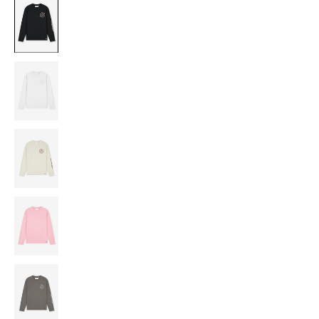
BLACK
LIGHT
GREY
OFF-
WHITE/CHERRY
PINK
WASHED
BROWN