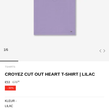
1/6
TSHIRTS
CROYEZ CUT OUT HEART T-SHIRT | LILAC
00
€53
€75
-
30%
KLEUR -
LILAC