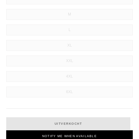
M
L
XL
XXL
4XL
6XL
UITVERKOCHT
NOTIFY ME WHEN AVAILABLE