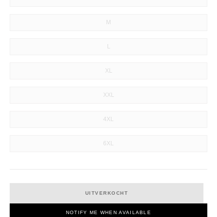
M
L
XL
XXL
4XL
6XL
UITVERKOCHT
NOTIFY ME WHEN AVAILABLE