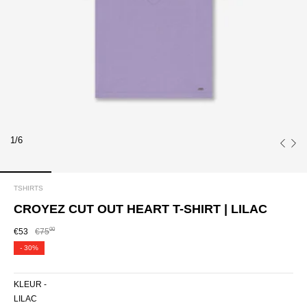
1/6
TSHIRTS
CROYEZ CUT OUT HEART T-SHIRT | LILAC
00
€53
€75
-
30%
KLEUR -
LILAC