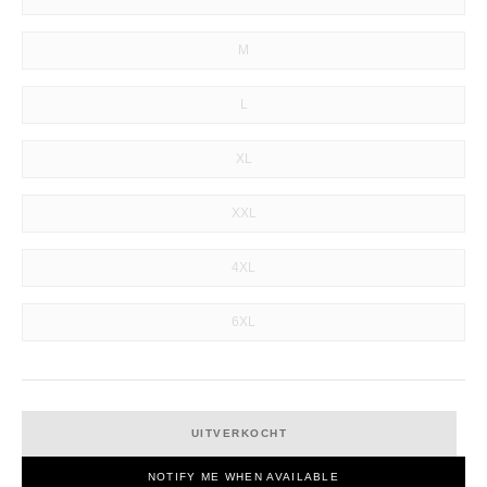
M
L
XL
XXL
4XL
6XL
UITVERKOCHT
NOTIFY ME WHEN AVAILABLE