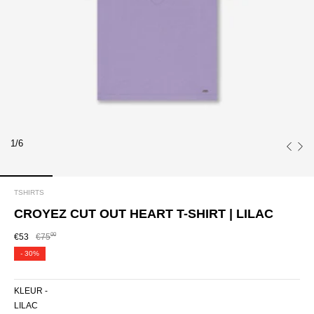
1/6
TSHIRTS
CROYEZ CUT OUT HEART T-SHIRT | LILAC
00
€53
€75
-
30%
KLEUR -
LILAC