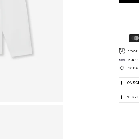
VOOR 
KOOP 
30 DA
OMSCH
VERZ