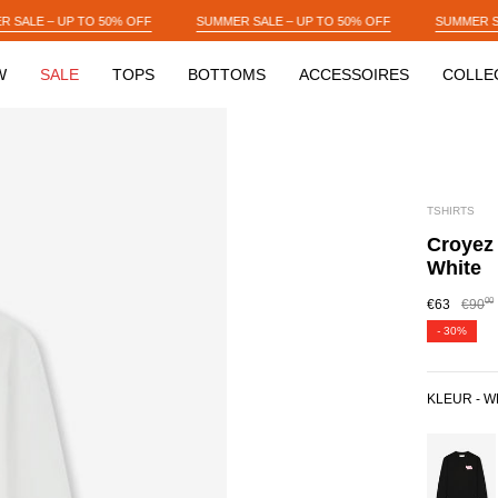
SUMMER SALE – UP TO 50% OFF
SUMMER SALE – UP TO 50% OFF
W
SALE
TOPS
BOTTOMS
ACCESSOIRES
COLLE
TSHIRTS
Croyez 
White
00
€63
€90
-
30%
KLEUR -
W
BLACK