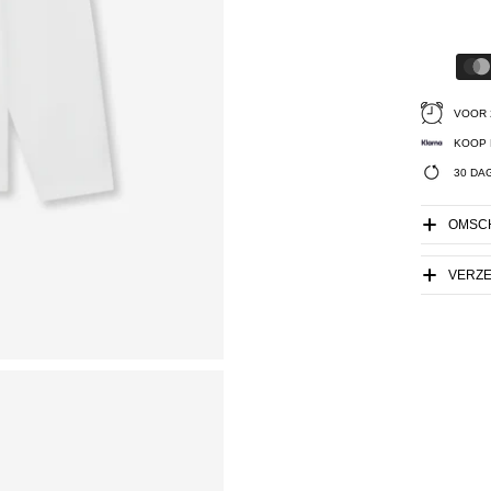
VOOR 
KOOP 
30 DA
OMSCH
VERZ