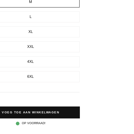
M
L
XL
XXL
4XL
6XL
VOEG TOE AAN WINKELWAGEN
OP VOORRAAD!