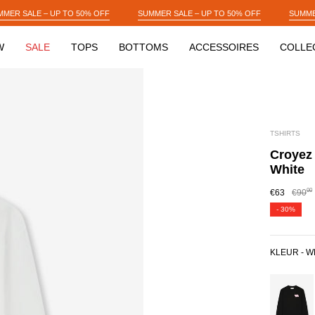
F
SUMMER SALE – UP TO 50% OFF
SUMMER SALE – UP TO 50% OFF
W
SALE
TOPS
BOTTOMS
ACCESSOIRES
COLLE
TSHIRTS
Croyez 
White
00
€63
€90
-
30%
KLEUR -
W
BLACK