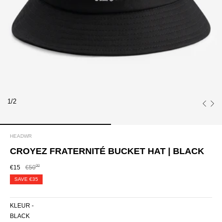
1/2
HEADWR
CROYEZ FRATERNITÉ BUCKET HAT | BLACK
00
€15
€50
SAVE
€35
KLEUR -
BLACK