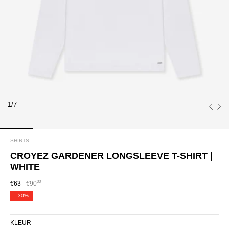
1/7
SHIRTS
CROYEZ GARDENER LONGSLEEVE T-SHIRT |
WHITE
00
€63
€90
-
30%
KLEUR -