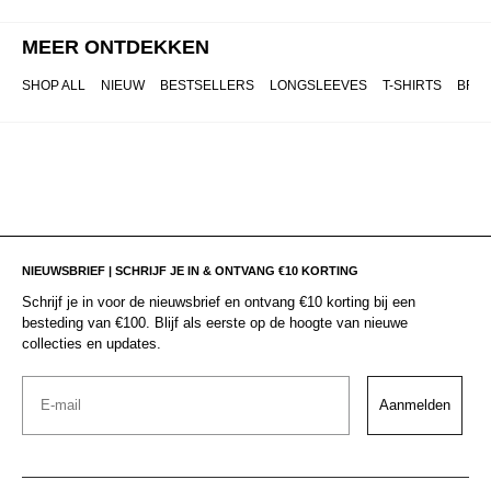
MEER ONTDEKKEN
SHOP ALL
NIEUW
BESTSELLERS
LONGSLEEVES
T-SHIRTS
BRO
NIEUWSBRIEF | SCHRIJF JE IN & ONTVANG €10 KORTING
Schrijf je in voor de nieuwsbrief en ontvang €10 korting bij een
besteding van €100. Blijf als eerste op de hoogte van nieuwe
collecties en updates.
Email
Aanmelden