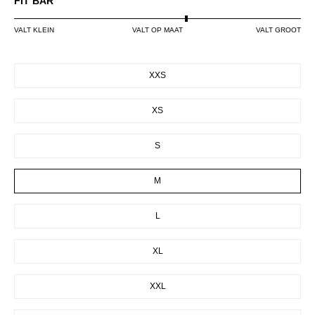
FIT BAR
VALT KLEIN
VALT OP MAAT
VALT GROOT
SIZE
XXS
XS
S
M
L
XL
XXL