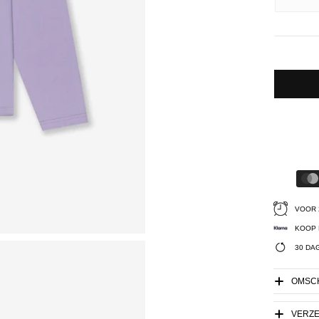
VOOR 
KOOP 
30 DA
OMSCH
VERZ