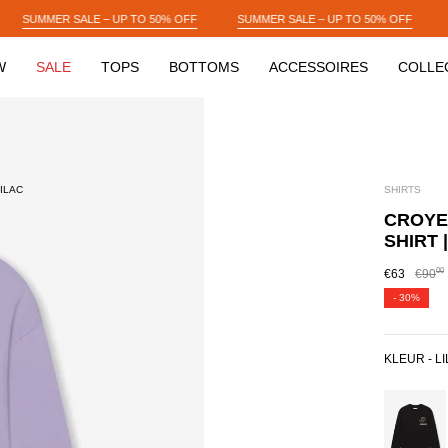
 50% OFF
SUMMER SALE – UP TO 50% OFF
SUMMER SALE – UP TO 50
W
SALE
TOPS
BOTTOMS
ACCESSOIRES
COLLE
ILAC
SHIRTS
CROYE
SHIRT 
00
€63
€90
-
30%
KLEUR -
L
BLACK