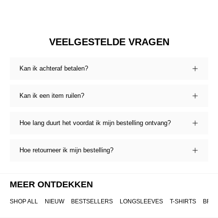
VEELGESTELDE VRAGEN
Kan ik achteraf betalen?
Kan ik een item ruilen?
Hoe lang duurt het voordat ik mijn bestelling ontvang?
Hoe retourneer ik mijn bestelling?
MEER ONTDEKKEN
SHOP ALL
NIEUW
BESTSELLERS
LONGSLEEVES
T-SHIRTS
BRO