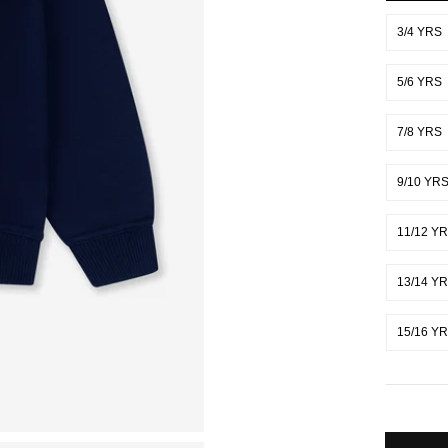
3/4 YRS
5/6 YRS
7/8 YRS
9/10 YR
11/12 Y
13/14 Y
15/16 Y