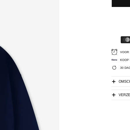
VOOR 
KOOP 
30 DA
OMSCH
VERZ