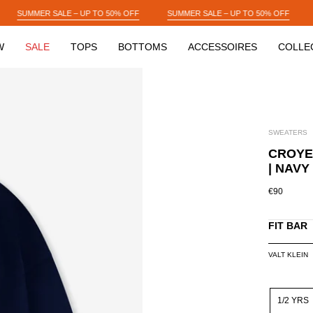
 50% OFF
SUMMER SALE – UP TO 50% OFF
SUMMER SALE – UP TO 50
W
SALE
TOPS
BOTTOMS
ACCESSOIRES
COLLE
SWEATERS
CROYE
| NAVY
€90
FIT BAR
VALT KLEIN
SIZE
1/2 YRS