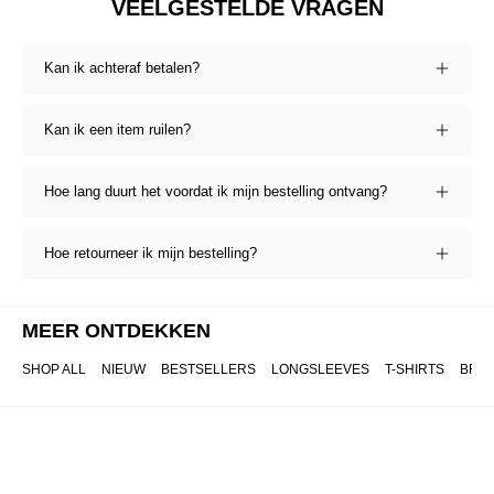
VEELGESTELDE VRAGEN
Kan ik achteraf betalen?
Kan ik een item ruilen?
Hoe lang duurt het voordat ik mijn bestelling ontvang?
Hoe retourneer ik mijn bestelling?
MEER ONTDEKKEN
SHOP ALL
NIEUW
BESTSELLERS
LONGSLEEVES
T-SHIRTS
BRO