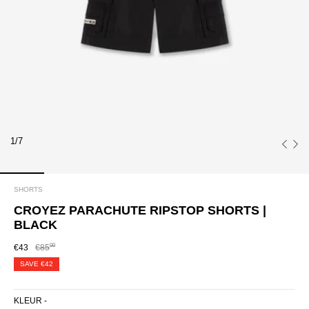
1/7
SHORTS
CROYEZ PARACHUTE RIPSTOP SHORTS |
BLACK
00
€43
€85
SAVE
€42
KLEUR -