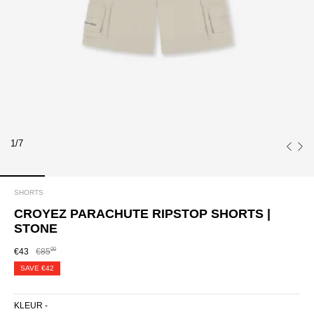
1/7
SHORTS
CROYEZ PARACHUTE RIPSTOP SHORTS |
STONE
00
€43
€85
SAVE
€42
KLEUR -