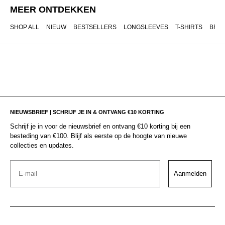
MEER ONTDEKKEN
SHOP ALL
NIEUW
BESTSELLERS
LONGSLEEVES
T-SHIRTS
BRO
NIEUWSBRIEF | SCHRIJF JE IN & ONTVANG €10 KORTING
Schrijf je in voor de nieuwsbrief en ontvang €10 korting bij een
besteding van €100. Blijf als eerste op de hoogte van nieuwe
collecties en updates.
Email
Aanmelden