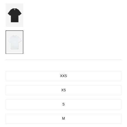
BLACK
WHITE
SIZE
XXS
XS
S
M