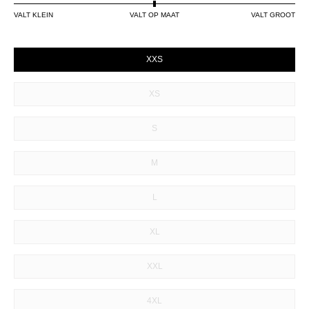
VALT KLEIN
VALT OP MAAT
VALT GROOT
SIZE
XXS
XS
S
M
L
XL
XXL
4XL