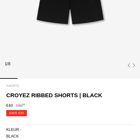
1/8
SHORTS
CROYEZ RIBBED SHORTS | BLACK
00
€40
€80
SAVE
€40
KLEUR -
BLACK