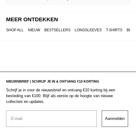
MEER ONTDEKKEN
SHOP ALL
NIEUW
BESTSELLERS
LONGSLEEVES
T-SHIRTS
BRO
NIEUWSBRIEF | SCHRIJF JE IN & ONTVANG €10 KORTING
Schrijf je in voor de nieuwsbrief en ontvang €10 korting bij een
besteding van €100. Blijf als eerste op de hoogte van nieuwe
collecties en updates.
Email
Aanmelden