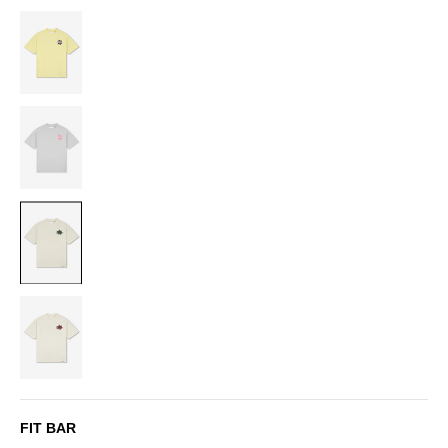
BUTTER
YELLOW
LIGHT
GREY
OFF-
WHITE
OFF-
WHITE/CHERRY
FIT BAR