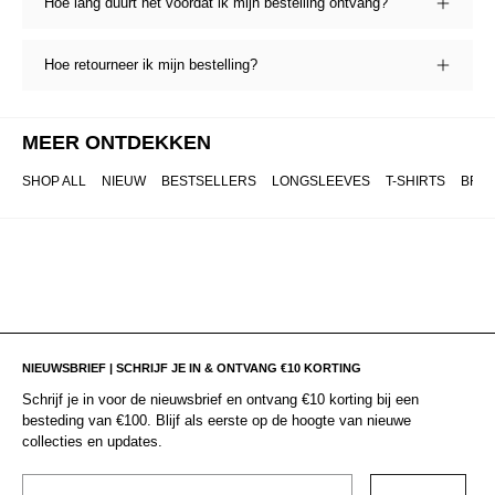
Hoe lang duurt het voordat ik mijn bestelling ontvang?
Hoe retourneer ik mijn bestelling?
MEER ONTDEKKEN
SHOP ALL
NIEUW
BESTSELLERS
LONGSLEEVES
T-SHIRTS
BRO
NIEUWSBRIEF | SCHRIJF JE IN & ONTVANG €10 KORTING
Schrijf je in voor de nieuwsbrief en ontvang €10 korting bij een
besteding van €100. Blijf als eerste op de hoogte van nieuwe
collecties en updates.
Email