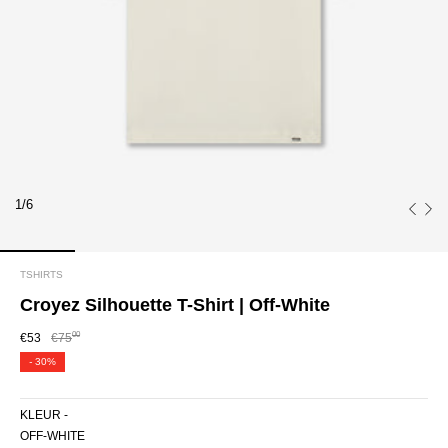
1/6
TSHIRTS
Croyez Silhouette T-Shirt | Off-White
00
€53
€75
-
30%
KLEUR -
OFF-WHITE