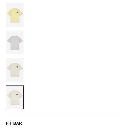
BUTTER
YELLOW
LIGHT
GREY
OFF-
WHITE
OFF-
WHITE/CHERRY
FIT BAR