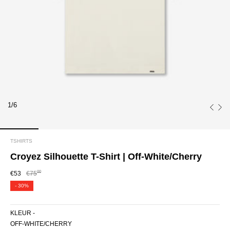
1/6
TSHIRTS
Croyez Silhouette T-Shirt | Off-White/Cherry
00
€53
€75
-
30%
KLEUR -
OFF-WHITE/CHERRY