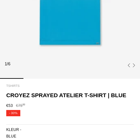
1/6
TSHIRTS
CROYEZ SPRAYED ATELIER T-SHIRT | BLUE
00
€53
€75
-
30%
KLEUR -
BLUE