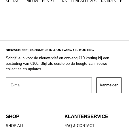
SHOP ALL
NIEUW
BESTSELLERS
LONGSLEEVES
T-SHIRTS
BRO
NIEUWSBRIEF | SCHRIJF JE IN & ONTVANG €10 KORTING
Schrijf je in voor de nieuwsbrief en ontvang €10 korting bij een
besteding van €100. Blijf als eerste op de hoogte van nieuwe
collecties en updates.
Email
Aanmelden
SHOP
KLANTENSERVICE
SHOP ALL
FAQ & CONTACT