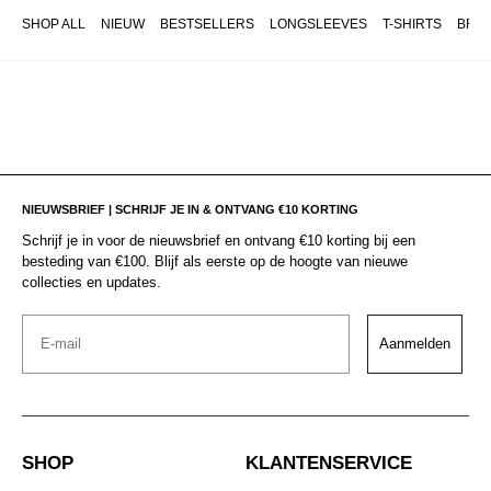
SHOP ALL
NIEUW
BESTSELLERS
LONGSLEEVES
T-SHIRTS
BRO
NIEUWSBRIEF | SCHRIJF JE IN & ONTVANG €10 KORTING
Schrijf je in voor de nieuwsbrief en ontvang €10 korting bij een
besteding van €100. Blijf als eerste op de hoogte van nieuwe
collecties en updates.
Email
Aanmelden
SHOP
KLANTENSERVICE