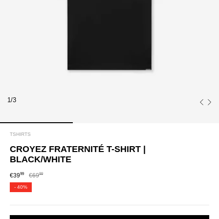
1/3
TSHIRTS
CROYEZ FRATERNITÉ T-SHIRT |
BLACK/WHITE
99
99
€39
€69
-
40%
SIZE