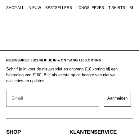
SHOP ALL
NIEUW
BESTSELLERS
LONGSLEEVES
T-SHIRTS
BRO
NIEUWSBRIEF | SCHRIJF JE IN & ONTVANG €10 KORTING
Schrijf je in voor de nieuwsbrief en ontvang €10 korting bij een
besteding van €100. Blijf als eerste op de hoogte van nieuwe
collecties en updates.
Email
Aanmelden
SHOP
KLANTENSERVICE