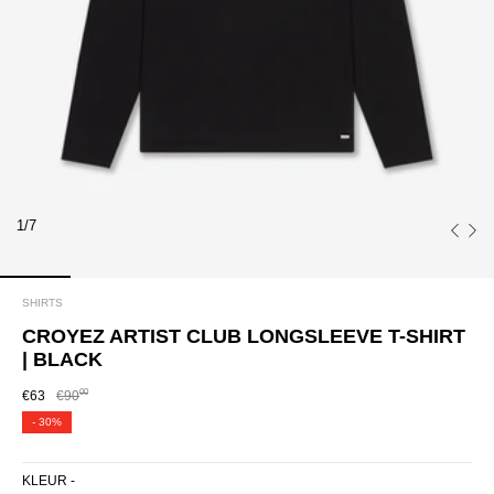
1/7
SHIRTS
CROYEZ ARTIST CLUB LONGSLEEVE T-SHIRT
| BLACK
00
€63
€90
-
30%
KLEUR -