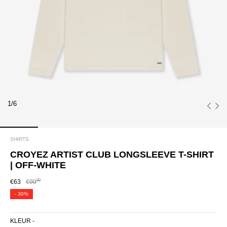
1/6
SHIRTS
CROYEZ ARTIST CLUB LONGSLEEVE T-SHIRT
| OFF-WHITE
00
€63
€90
-
30%
KLEUR -