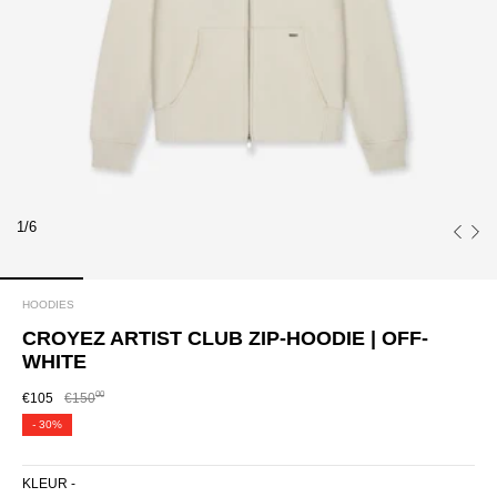
1/6
HOODIES
CROYEZ ARTIST CLUB ZIP-HOODIE | OFF-
WHITE
00
€105
€150
-
30%
KLEUR -