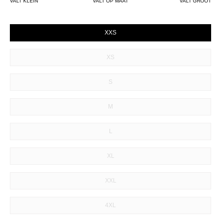
VALT KLEIN
VALT OP MAAT
VALT GROOT
SIZE
XXS
XS
S
M
L
XL
XXL
4XL