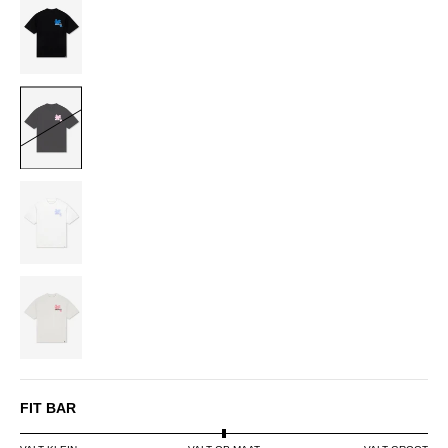
BLACK/COBALT
BLACK/PINK
OFF-
WHITE/LILAC
OFF-
WHITE/PINK
FIT BAR