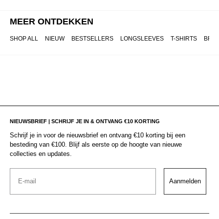
MEER ONTDEKKEN
SHOP ALL
NIEUW
BESTSELLERS
LONGSLEEVES
T-SHIRTS
BRO
NIEUWSBRIEF | SCHRIJF JE IN & ONTVANG €10 KORTING
Schrijf je in voor de nieuwsbrief en ontvang €10 korting bij een
besteding van €100. Blijf als eerste op de hoogte van nieuwe
collecties en updates.
Email
Aanmelden