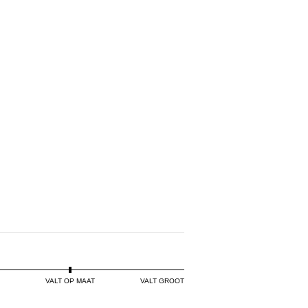
PINK
ILAC
PINK
VALT OP MAAT
VALT GROOT