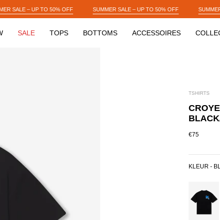
SUMMER SALE – UP TO 50% OFF
SUMMER SALE – UP TO 50% OFF
W
SALE
TOPS
BOTTOMS
ACCESSOIRES
COLLE
TSHIRTS
CROYEZ
BLACK
€75
KLEUR -
B
BLACK/