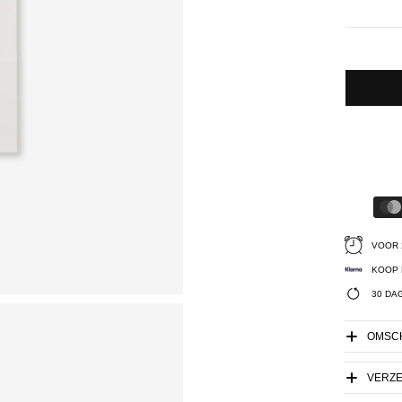
VOOR 
KOOP 
30 DA
OMSCH
VERZ