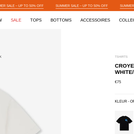
SUMMER SALE – UP TO 50% OFF
SUMMER SALE – UP TO 50% OFF
W
SALE
TOPS
BOTTOMS
ACCESSOIRES
COLLE
K
TSHIRTS
CROYEZ
WHITE/
€75
KLEUR -
O
BLACK/