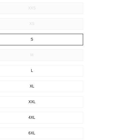
XXS
XS
S
M
L
XL
XXL
4XL
6XL