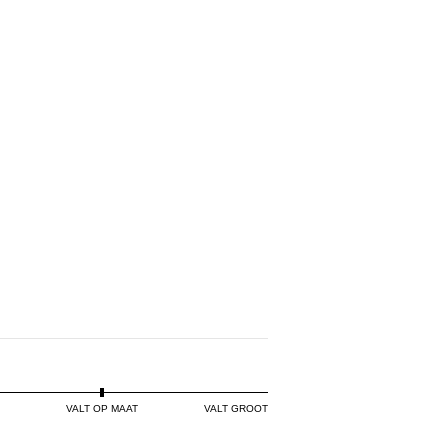
PINK
ILAC
PINK
VALT OP MAAT
VALT GROOT