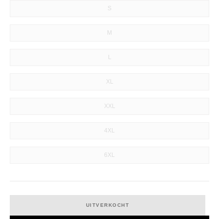
S
M
L
XL
XXL
4XL
6XL
UITVERKOCHT