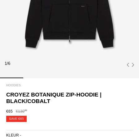
1/6
HOODIES
CROYEZ BOTANIQUE ZIP-HOODIE |
BLACK/COBALT
00
€65
€130
SAVE
€65
KLEUR -