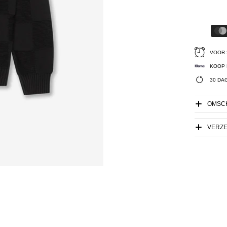
VOOR 
KOOP 
30 DA
OMSCH
VERZ