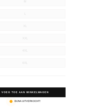
M
L
XL
XXL
4XL
6XL
VOEG TOE AAN WINKELWAGEN
BIJNA UITVERKOCHT!