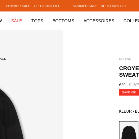
 OFF
SUMMER SALE – UP TO 50% OFF
SUMMER SALE – UP TO 50% OF
W
SALE
TOPS
BOTTOMS
ACCESSOIRES
COLLE
LACK
KNITWR
CROYE
SWEAT
0
€39
€130
SAVE
€91
KLEUR -
B
BLACK