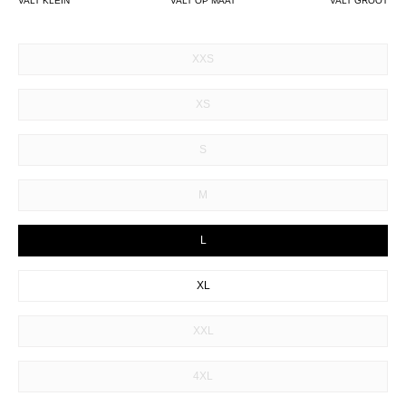
VALT KLEIN
VALT OP MAAT
VALT GROOT
SIZE
XXS
XS
S
M
L
XL
XXL
4XL