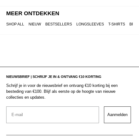
MEER ONTDEKKEN
SHOP ALL
NIEUW
BESTSELLERS
LONGSLEEVES
T-SHIRTS
BRO
NIEUWSBRIEF | SCHRIJF JE IN & ONTVANG €10 KORTING
Schrijf je in voor de nieuwsbrief en ontvang €10 korting bij een
besteding van €100. Blijf als eerste op de hoogte van nieuwe
collecties en updates.
Email
Aanmelden