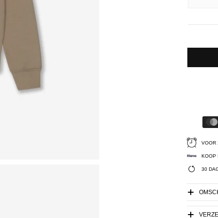
VOOR 
KOOP 
30 DA
OMSCH
VERZ