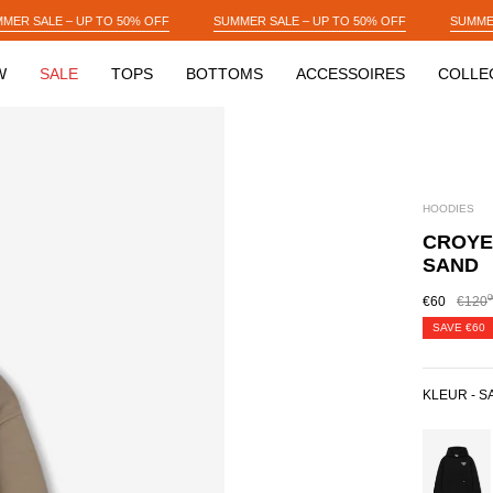
FF
SUMMER SALE – UP TO 50% OFF
SUMMER SALE – UP TO 50% OFF
W
SALE
TOPS
BOTTOMS
ACCESSOIRES
COLLE
HOODIES
CROYE
SAND
0
€60
€120
SAVE
€60
KLEUR -
S
BLACK