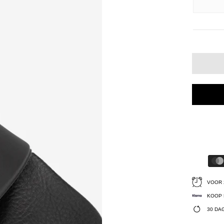
VOOR 
KOOP 
30 DA