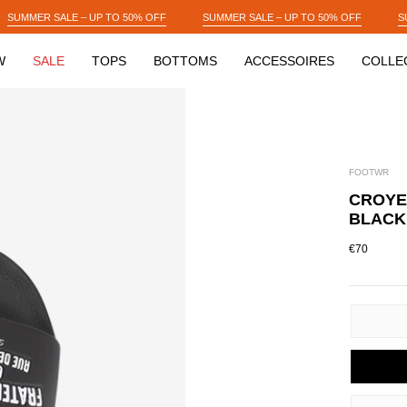
F
SUMMER SALE – UP TO 50% OFF
SUMMER SALE – UP TO 50% OFF
W
SALE
TOPS
BOTTOMS
ACCESSOIRES
COLLE
FOOTWR
CROYEZ
BLACK
€70
SIZE