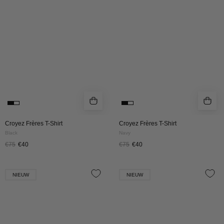
|
|
Black
Navy
Croyez Frères T-Shirt
Croyez Frères T-Shirt
Black
Navy
€75
€40
€75
€40
CROYEZ
CROYEZ
NIEUW
NIEUW
BOTANIQUE
BOTANIQUE
T-
T-
SHIRT
SHIRT
|
|