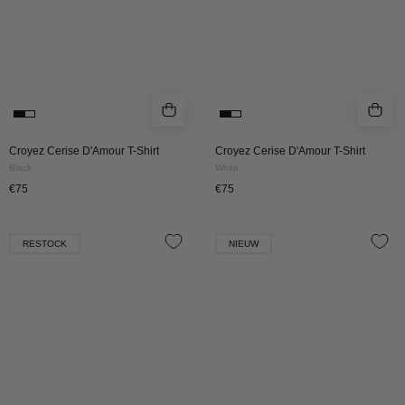
Croyez Cerise D'Amour T-Shirt
Croyez Cerise D'Amour T-Shirt
Black
White
€75
€75
Croyez
Croyez
RESTOCK
NIEUW
Botanique
Botanique
T-
T-
Shirt
Shirt
|
|
Black/Red
White