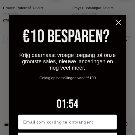
Croyez Fraternité T-Shirt
Croyez Botanique T-Shirt
White/Black
White/Dark Purple
€75
€75
€53
€10 BESPAREN?
Croyez
Croyez
RESTOCK
RESTOCK
Puffed
Puffed
Heart
Heart
Krijg daarnaast vroege toegang tot onze
T-
T-
grootste sales, nieuwe lanceringen en
Shirt
Shirt
nog veel meer.
|
|
Geldig op bestellingen vanaf €100
Orange
White/Orange
1
:
Countdown ends in:
52
01
:
52