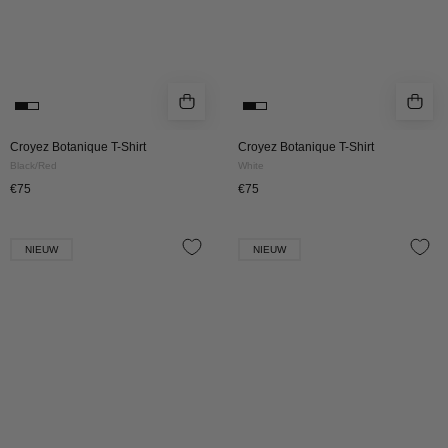
Croyez Botanique T-Shirt
Croyez Botanique T-Shirt
Black/Red
White
€75
€75
Croyez
Croyez
NIEUW
NIEUW
Amour
Amour
T-
T-
Shirt
Shirt
|
|
Off-
White
White