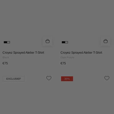
Black
Dark
Purple
Croyez Sprayed Atelier T-Shirt
Croyez Sprayed Atelier T-Shirt
Black
Dark Purple
€75
€75
Croyez
CROYEZ
EXCLUSIEF
30%
X
PUFFED
Joy
HEART
X
T-
Flow
SHIRT
Longsleeve
|