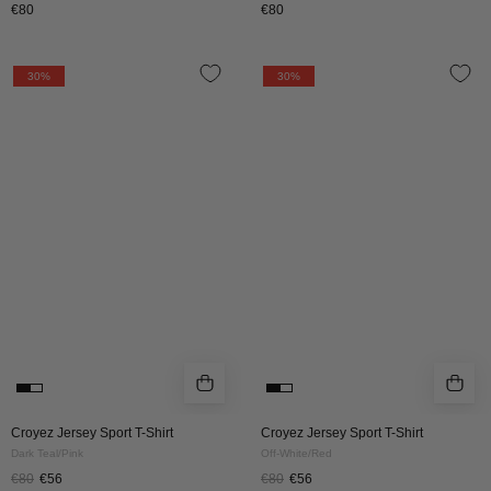
€80
€80
Croyez
Croyez
30%
30%
Jersey
Jersey
Sport
Sport
T-
T-
Shirt
Shirt
|
|
Dark
Off-
Teal/Pink
White/Red
Croyez Jersey Sport T-Shirt
Croyez Jersey Sport T-Shirt
Dark Teal/Pink
Off-White/Red
€80
€56
€80
€56