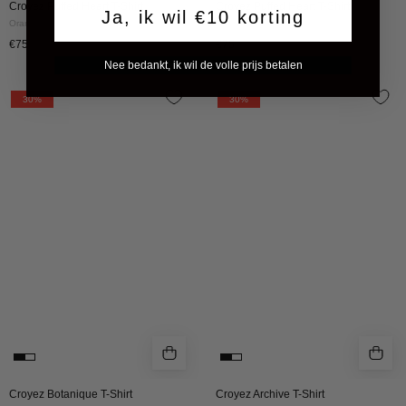
Croyez Puffed Heart T-Shirt
Croyez Puffed Heart T-Shirt
Ja, ik wil €10 korting
Orange
White/Orange
€75
€75
Nee bedankt, ik wil de volle prijs betalen
Croyez
Croyez
30%
30%
Botanique
Archive
T-
T-
Shirt
Shirt
|
|
Acid
Black
Wash/Dark
Purple
Croyez Botanique T-Shirt
Croyez Archive T-Shirt