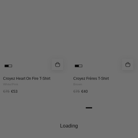
T-
|
Shirt
Brown
|
White/Pink
Croyez Heart On Fire T-Shirt
Croyez Frères T-Shirt
White/Pink
Brown
€75
€53
€75
€40
Croyez
Croyez
30%
30%
Garment
Entrepreneur
Dye
T-
T-
Shirt
Shirt
|