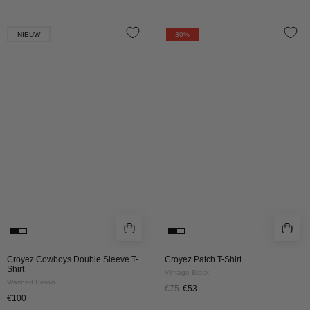
Croyez
Croyez
NIEUW
30%
Cowboys
Patch
Double
T-
Sleeve
Shirt
T-
|
Shirt
Vintage
|
Black
Washed
Brown
Croyez Cowboys Double Sleeve T-
Croyez Patch T-Shirt
Shirt
Vintage Black
Washed Brown
€75
€53
€100