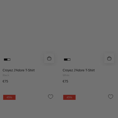
Shirt
Shirt
|
|
Black
White
Croyez J'Adore T-Shirt
Croyez J'Adore T-Shirt
Black
White
€75
€75
Croyez
Croyez
45%
45%
Frères
Frères
T-
T-
Shirt
Shirt