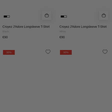
Croyez J'Adore Longsleeve T-Shirt
Croyez J'Adore Longsleeve T-Shirt
Black
White
€90
€90
Croyez
Croyez
30%
30%
Silhouette
Silhouette
T-
T-
Shirt
Shirt
|
|
Off-
Off-
White/Cherry
White