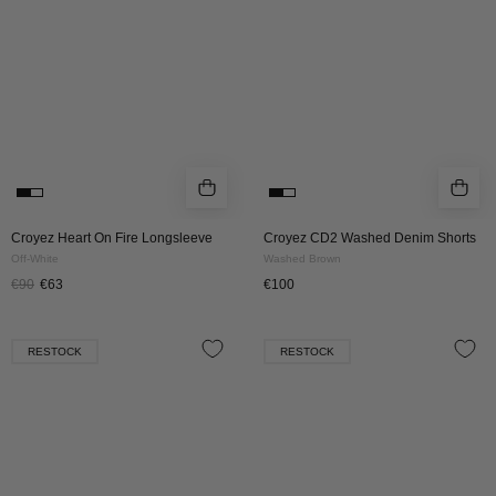
|
|
Off-
Washed
White
Brown
Croyez Heart On Fire Longsleeve
Croyez CD2 Washed Denim Shorts
Off-White
Washed Brown
€90
€63
€100
Croyez
Croyez
RESTOCK
RESTOCK
Parachute
Parachute
Ripstop
Ripstop
Jacket
Pants
|
|
Black
Black