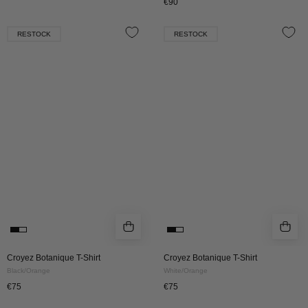
€90
Croyez
Croyez
RESTOCK
RESTOCK
Botanique
Botanique
T-
T-
Shirt
Shirt
|
|
Black/Orange
White/Orange
Croyez Botanique T-Shirt
Croyez Botanique T-Shirt
Black/Orange
White/Orange
€75
€75