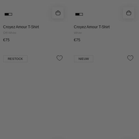
Croyez Amour T-Shirt
Croyez Amour T-Shirt
Off-White
White
€75
€75
Croyez
Croyez
RESTOCK
NIEUW
Sprayed
Sprayed
Atelier
Atelier
Longsleeve
Longsleeve
|
|
Dark
Light
Purple
Grey