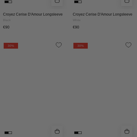
Croyez Cerise D'Amour Longsleeve
Croyez Cerise D'Amour Longsleeve
Black
White
€90
€90
Croyez
Croyez
30%
30%
Botanique
Botanique
T-
Longsleeve
Shirt
|
|
White/Tiffany
White/Dark
Blue
Teal