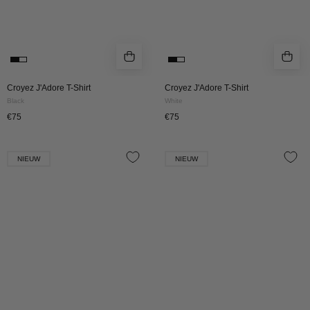
Croyez J'Adore T-Shirt
Croyez J'Adore T-Shirt
Black
White
€75
€75
Croyez
Croyez
NIEUW
NIEUW
J'Adore
J'Adore
Longsleeve
Longsleeve
T-
T-
Shirt
Shirt
|
|
Black
White