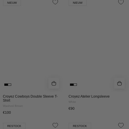
NIEUW
NIEUW
Cowboys
Atelier
Double
Longsleeve
Sleeve
|
T-
White
Shirt
|
Washed
Brown
Croyez Cowboys Double Sleeve T-
Croyez Atelier Longsleeve
Shirt
White
Washed Brown
€90
€100
CROYEZ
Croyez
RESTOCK
RESTOCK