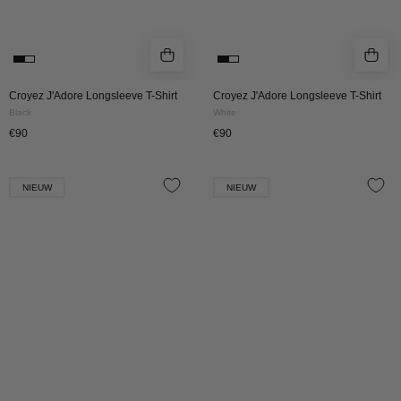
Croyez J'Adore Longsleeve T-Shirt
Croyez J'Adore Longsleeve T-Shirt
Black
White
€90
€90
Croyez
Croyez
NIEUW
NIEUW
Amour
Amour
T-
T-
Shirt
Shirt
|
|
Off-
White
White