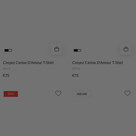
Black
White
Croyez Cerise D'Amour T-Shirt
Croyez Cerise D'Amour T-Shirt
Black
White
€75
€75
Croyez
CROYEZ
30%
NIEUW
Botanique
BOTANIQUE
Longsleeve
T-
|
SHIRT
Black/Dark
|
Teal
BLACK/COBALT