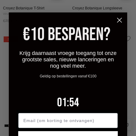
Croyez Botanique T-Shirt
Croyez Botanique Longsleeve
White/Dark Teal
White/Tiffany Blue
€75
€53
€90
€63
€10 BESPAREN?
Croyez
Croyez
30%
30%
Maison
Maison
Fumes
Fumes
Krijg daarnaast vroege toegang tot onze
grootste sales, nieuwe lanceringen en
Longsleeve
Longsleeve
nog veel meer.
|
|
Burgundy
White
Geldig op bestellingen vanaf €100
1
:
Countdown ends in:
51
01
:
51