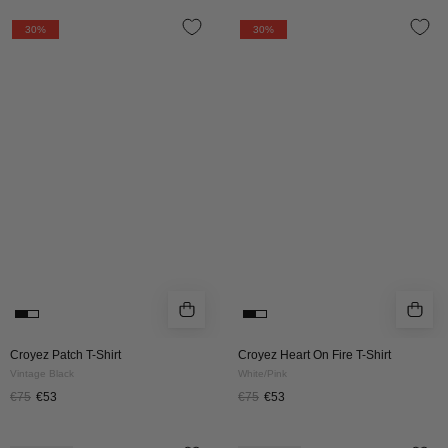
Croyez
Croyez
30%
30%
Patch
Heart
T-
On
Shirt
Fire
|
T-
Vintage
Shirt
Black
|
White/Pink
Croyez Patch T-Shirt
Croyez Heart On Fire T-Shirt
Vintage Black
White/Pink
€75
€53
€75
€53
Croyez
Croyez