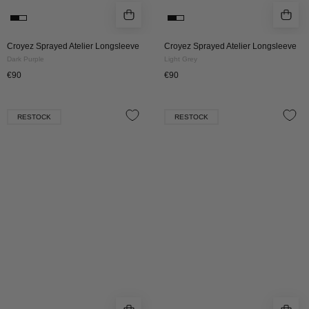
Croyez Sprayed Atelier Longsleeve
Croyez Sprayed Atelier Longsleeve
Dark Purple
Light Grey
€90
€90
Croyez
Croyez
RESTOCK
RESTOCK
Cerise
Cerise
D'Amour
D'Amour
Longsleeve
Longsleeve
|
|
Black
White