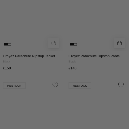
Croyez Parachute Ripstop Jacket
Croyez Parachute Ripstop Pants
Black
Black
€150
€140
Croyez
Croyez
RESTOCK
RESTOCK
Parachute
Parachute
Ripstop
Ripstop
Jacket
Pants
|
|
Burgundy
Burgundy