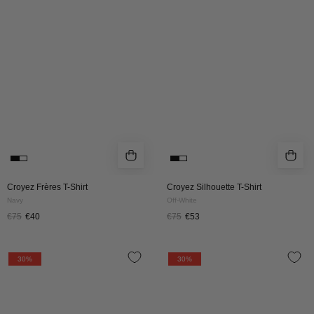
Shirt
Shirt
|
|
Navy
Off-
White
Croyez Frères T-Shirt
Croyez Silhouette T-Shirt
Navy
Off-White
€75
€40
€75
€53
Croyez
Croyez
30%
30%
Cross
Cross
Longsleeve
Longsleeve
|
|