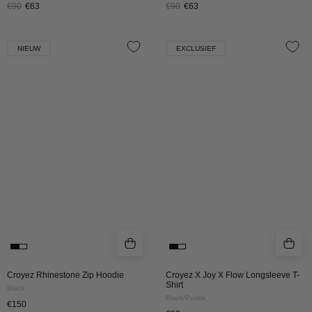
€90
€63
€90
€63
Croyez
Croyez
NIEUW
EXCLUSIEF
Rhinestone
X
Zip
Joy
Hoodie
X
|
Flow
Black
Longsleeve
T-
Shirt
|
Black/Purple
Croyez Rhinestone Zip Hoodie
Croyez X Joy X Flow Longsleeve T-
Shirt
Black
Black/Purple
€150