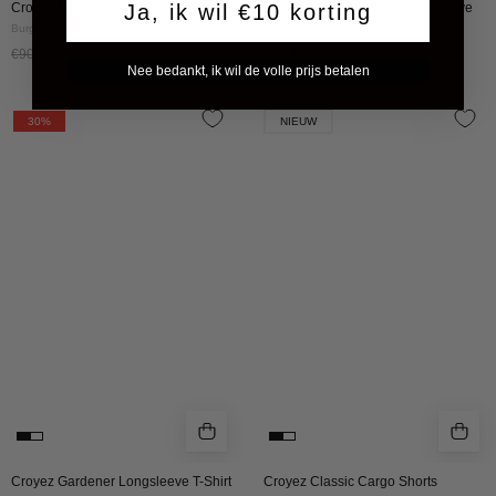
Ja, ik wil €10 korting
Croyez Maison Fumes Longsleeve
Croyez Maison Fumes Longsleeve
Burgundy
White
€90
€63
€90
€63
Nee bedankt, ik wil de volle prijs betalen
CROYEZ
Croyez
30%
NIEUW
GARDENER
Classic
LONGSLEEVE
Cargo
T-
Shorts
SHIRT
|
|
Light
BLACK
Grey
Croyez Gardener Longsleeve T-Shirt
Croyez Classic Cargo Shorts