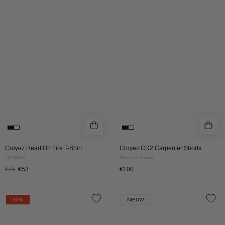
On
Carpenter
Fire
Shorts
T-
|
Shirt
Washed
|
Brown
Off-
White
Croyez Heart On Fire T-Shirt
Croyez CD2 Carpenter Shorts
Off-White
Washed Brown
€75
€53
€100
Croyez
Croyez
30%
NIEUW
Botanique
CD2
T-
Carpenter