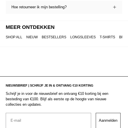
Hoe retourneer ik mijn bestelling?
MEER ONTDEKKEN
SHOP ALL
NIEUW
BESTSELLERS
LONGSLEEVES
T-SHIRTS
BRO
NIEUWSBRIEF | SCHRIJF JE IN & ONTVANG €10 KORTING
Schrijf je in voor de nieuwsbrief en ontvang €10 korting bij een
besteding van €100. Blijf als eerste op de hoogte van nieuwe
collecties en updates.
Email
Aanmelden