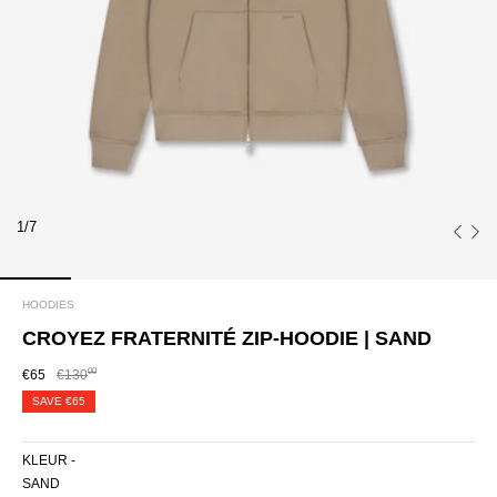
1/7
HOODIES
CROYEZ FRATERNITÉ ZIP-HOODIE | SAND
00
€65
€130
SAVE
€65
KLEUR -
SAND