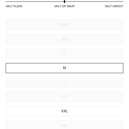
VALT KLEIN
VALT OP MAAT
VALT GROOT
SIZE
XXS
XS
S
M
L
XL
XXL
4XL