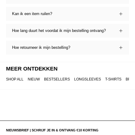
Kan ik een item ruilen?
Hoe lang duurt het voordat ik mijn bestelling ontvang?
Hoe retourneer ik mijn bestelling?
MEER ONTDEKKEN
SHOP ALL
NIEUW
BESTSELLERS
LONGSLEEVES
T-SHIRTS
BRO
NIEUWSBRIEF | SCHRIJF JE IN & ONTVANG €10 KORTING