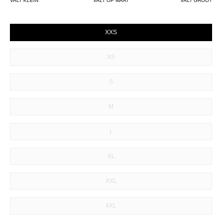
VALT KLEIN
VALT OP MAAT
VALT GROOT
SIZE
XXS
XS
S
M
L
XL
XXL
4XL