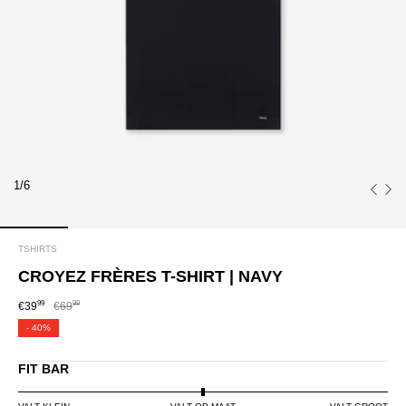
1/6
TSHIRTS
CROYEZ FRÈRES T-SHIRT | NAVY
99
99
€39
€69
-
40%
FIT BAR