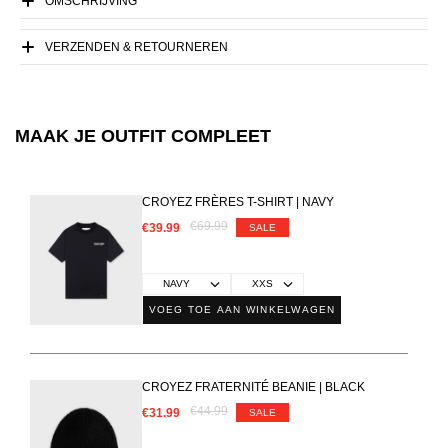
OMSCHRIJVING
VERZENDEN & RETOURNEREN
MAAK JE OUTFIT COMPLEET
CROYEZ FRÈRES T-SHIRT | NAVY
€69.99
€39.99
SALE
VOEG TOE AAN WINKELWAGEN
CROYEZ FRATERNITÉ BEANIE | BLACK
€44.99
€31.99
SALE