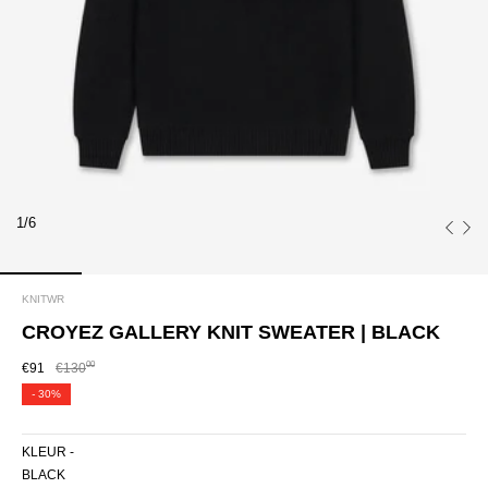
1/6
KNITWR
CROYEZ GALLERY KNIT SWEATER | BLACK
00
€91
€130
-
30%
KLEUR -
BLACK