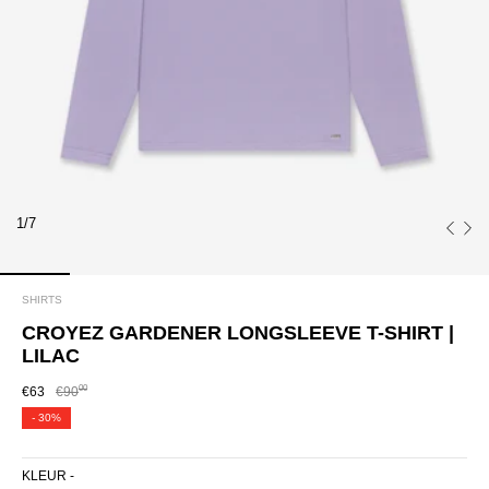
1/7
SHIRTS
CROYEZ GARDENER LONGSLEEVE T-SHIRT |
LILAC
00
€63
€90
-
30%
KLEUR -