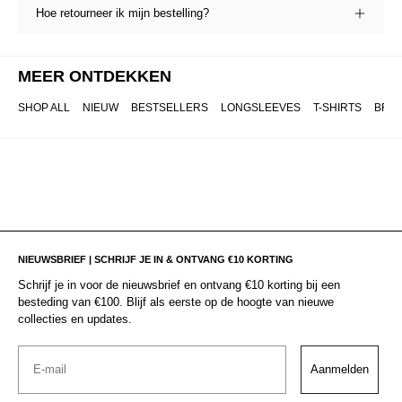
Hoe retourneer ik mijn bestelling?
MEER ONTDEKKEN
SHOP ALL
NIEUW
BESTSELLERS
LONGSLEEVES
T-SHIRTS
BRO
NIEUWSBRIEF | SCHRIJF JE IN & ONTVANG €10 KORTING
Schrijf je in voor de nieuwsbrief en ontvang €10 korting bij een
besteding van €100. Blijf als eerste op de hoogte van nieuwe
collecties en updates.
Email
Aanmelden