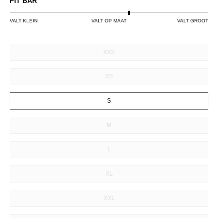
FIT BAR
VALT KLEIN
VALT OP MAAT
VALT GROOT
SIZE
XXS
XS
S
M
L
XL
XXL