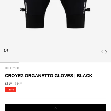
1/6
OTHERACC
CROYEZ ORGANETTO GLOVES | BLACK
99
99
€31
€44
-
30%
SIZE
S