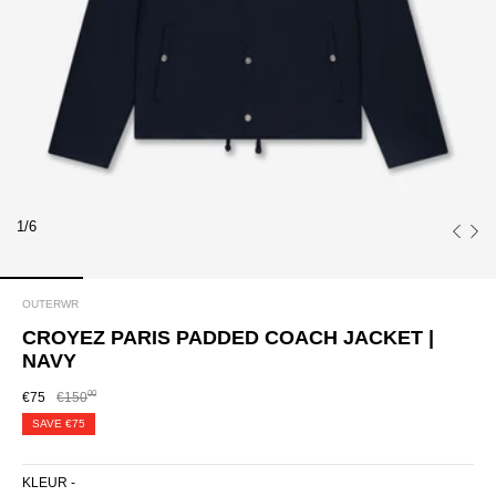
1/6
OUTERWR
CROYEZ PARIS PADDED COACH JACKET |
NAVY
00
€75
€150
SAVE
€75
KLEUR -