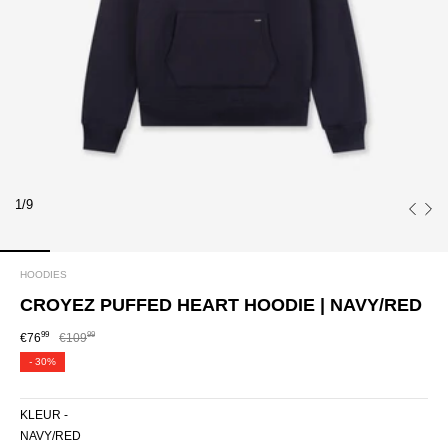
1/9
HOODIES
CROYEZ PUFFED HEART HOODIE | NAVY/RED
99
99
€76
€109
-
30%
KLEUR -
NAVY/RED