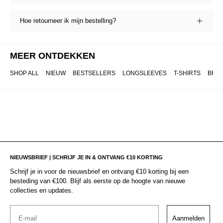
Hoe retourneer ik mijn bestelling?
MEER ONTDEKKEN
SHOP ALL
NIEUW
BESTSELLERS
LONGSLEEVES
T-SHIRTS
BRO
NIEUWSBRIEF | SCHRIJF JE IN & ONTVANG €10 KORTING
Schrijf je in voor de nieuwsbrief en ontvang €10 korting bij een
besteding van €100. Blijf als eerste op de hoogte van nieuwe
collecties en updates.
Email
Aanmelden