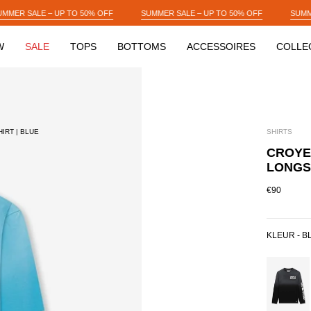
OFF
SUMMER SALE – UP TO 50% OFF
SUMMER SALE – UP TO 50% OF
W
SALE
TOPS
BOTTOMS
ACCESSOIRES
COLLE
IRT | BLUE
SHIRTS
CROYE
LONGSL
€90
KLEUR -
B
BLACK