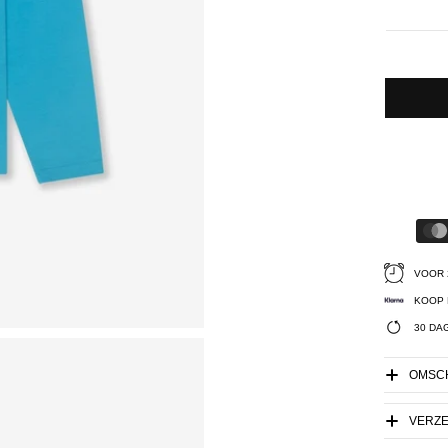
VOOR 
KOOP 
30 DA
OMSCH
VERZ