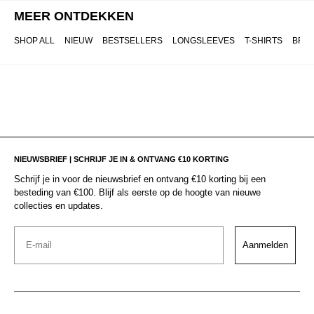
MEER ONTDEKKEN
SHOP ALL
NIEUW
BESTSELLERS
LONGSLEEVES
T-SHIRTS
BRO
NIEUWSBRIEF | SCHRIJF JE IN & ONTVANG €10 KORTING
Schrijf je in voor de nieuwsbrief en ontvang €10 korting bij een
besteding van €100. Blijf als eerste op de hoogte van nieuwe
collecties en updates.
Email
Aanmelden