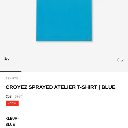
1/6
TSHIRTS
CROYEZ SPRAYED ATELIER T-SHIRT | BLUE
00
€53
€75
-
30%
KLEUR -
BLUE