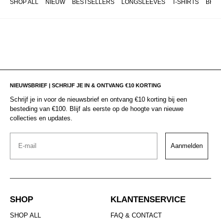
SHOP ALL
NIEUW
BESTSELLERS
LONGSLEEVES
T-SHIRTS
BRO
NIEUWSBRIEF | SCHRIJF JE IN & ONTVANG €10 KORTING
Schrijf je in voor de nieuwsbrief en ontvang €10 korting bij een
besteding van €100. Blijf als eerste op de hoogte van nieuwe
collecties en updates.
Email
Aanmelden
SHOP
KLANTENSERVICE
SHOP ALL
FAQ & CONTACT